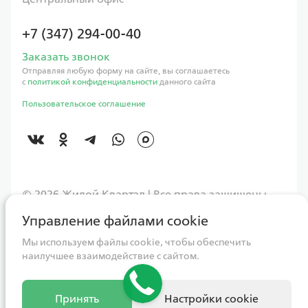
+7 (347) 294-00-40
Заказать звонок
Отправляя любую форму на сайте, вы соглашаетесь
с
политикой конфиденциальности
данного сайта
Пользовательское соглашение
©️ 2026 Жилой Квартал | Все права защищены
Управление файлами cookie
Данный интернет-сайт носит исключительно информационный
характер, вся информация и представленные визуализации носят
ознакомительный характер и ни при каких условиях не являются
Мы используем файлы cookie, чтобы обеспечить
публичной офертой, определяемой положениями Статьи 437
наилучшее взаимодействие с сайтом.
Гражданского кодекса РФ. Для получения более подробной
информации следует обращаться непосредственно в адрес ГК
«Жилой квартал». Компания оставляет за собой право в любое
время без специального уведомления вносить изменения,
Принять
Настройки cookie
удалять, исправлять, дополнять, либо любым иным способом