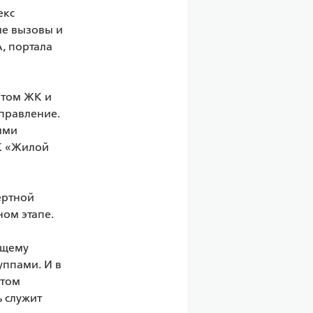
кс 
е вызовы и 
 портала 
том ЖК и 
равление. 
ми 
К «Жилой 
ртной 
м этапе. 

щему 
ппами. И в 
том 
 служит 