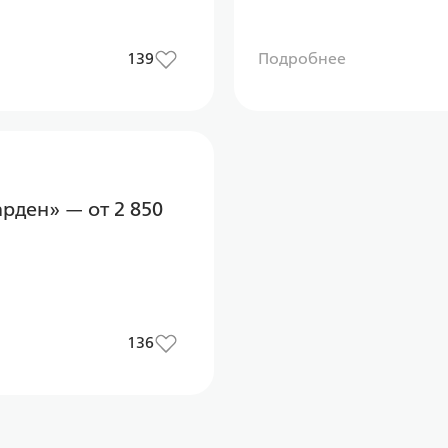
139
Подробнее
арден» — от 2 850
136