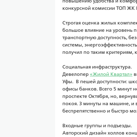
повышению удобства и комфорт
конкурсной комиссии ТОП ЖК 
Строгая оценка жилых комплек
большое влияние на уровень по
транспортную доступность, без
системы, энергоэффективность
получил по таким критериям, ка
Социальная инфраструктура.

Девелопер 
«Жилой Квартал»
 
Уфы.  В пешей доступности: шко
офисы банков. Всего 5 минут 
проспекте Октября, но, верну
покоя. 3 минуты на машине, и 
беспрепятственно и быстро мож
Входные группы и подъезды.

Авторский дизайн холлов конц