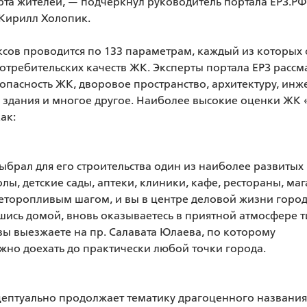
а жителей, — подчеркнул руководитель портала ЕРЗ.РФ, 
Кирилл Холопик.

сов проводится по 133 параметрам, каждый из которых 
требительских качеств ЖК. Эксперты портала ЕРЗ рассма
опасность ЖК, дворовое пространство, архитектуру, инж
 здания и многое другое. Наиболее высокие оценки ЖК 
к:

выбрал для его строительства один из наиболее развитых
лы, детские сады, аптеки, клиники, кафе, рестораны, маг
неторопливым шагом, и вы в центре деловой жизни города
вшись домой, вновь оказываетесь в приятной атмосфере т
вы выезжаете на пр. Салавата Юлаева, по которому 
но доехать до практически любой точки города. 

ептуально продолжает тематику драгоценного названия. 