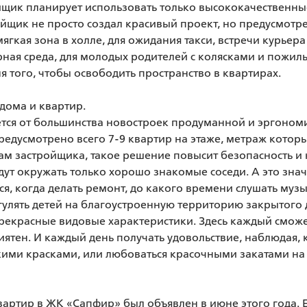
йщик планирует использовать только высококачественные
йщик не просто создал красивый проект, но предусмотрел
мягкая зона в холле, для ожидания такси, встречи курьера 
ная среда, для молодых родителей с колясками и пожилы
 того, чтобы освободить пространство в квартирах. 

ома и квартир. 

тся от большинства новостроек продуманной и эргоном
едусмотрено всего 7-9 квартир на этаже, метраж которы
овам застройщика, такое решение повысит безопасность и
дут окружать только хорошо знакомые соседи. А это значи
я, когда делать ремонт, до какого времени слушать музык
 гулять детей на благоустроенную территорию закрытого д
прекрасные видовые характеристики. Здесь каждый сможе
ятен. И каждый день получать удовольствие, наблюдая, к
ими красками, или любоваться красочными закатами на 
артир в ЖК «Сапфир» был объявлен в июне этого года. Е