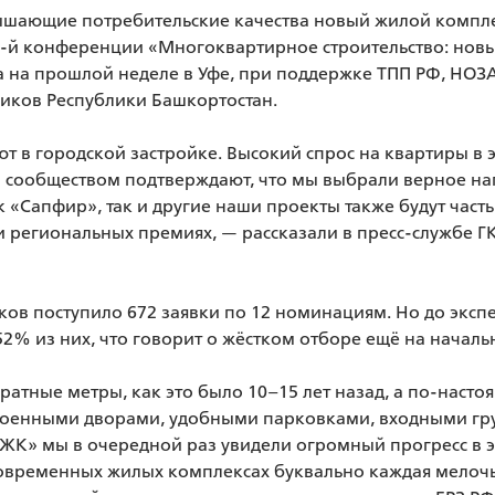
ышающие потребительские качества новый жилой компле
-й конференции «Многоквартирное строительство: новы
 на прошлой неделе в Уфе, при поддержке ТПП РФ, НОЗА,
иков Республики Башкортостан.

ют в городской застройке. Высокий спрос на квартиры в э
сообществом подтверждают, что мы выбрали верное нап
 «Сапфир», так и другие наши проекты также будут часты
 региональных премиях, — рассказали в пресс-службе Г
ков поступило 672 заявки по 12 номинациям. Но до экспе
% из них, что говорит о жёстком отборе ещё на начально
атные метры, как это было 10–15 лет назад, а по-настоя
роенными дворами, удобными парковками, входными гру
 ЖК» мы в очередной раз увидели огромный прогресс в э
современных жилых комплексах буквально каждая мелочь