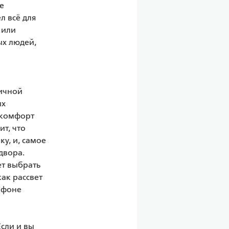
 
 всё для 
или 
х людей, 
ичной 
х 
 комфорт 
т, что 
у, и, самое 
вора. 
т выбрать 
ак рассвет 
фоне 
сли и вы 