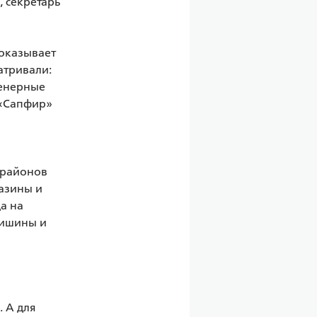
секретарь 
оказывает 
тривали: 
енерные 
«Сапфир» 
 районов 
азины и 
 на 
ишины и 
А для 