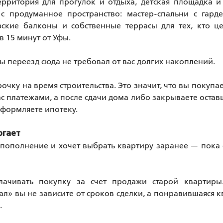
рритория для прогулок и отдыха, детская площадка и 
с продуманное пространство: мастер-спальни с гард
кие балконы и собственные террасы для тех, кто це
в 15 минут от Уфы. 
ы переезд сюда не требовал от вас долгих накоплений.
очку на время строительства. Это значит, что вы покупае
с платежами, а после сдачи дома либо закрываете остав
оформляете ипотеку.
огает
пополнение и хочет выбрать квартиру заранее — пока е
лачивать покупку за счет продажи старой квартиры.
л» вы не зависите от сроков сделки, а понравившаяся к
.