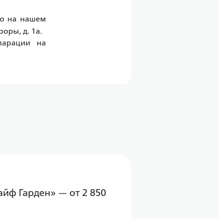
о на нашем 
роры, д. 1а.
арации на 
айф Гарден» — от 2 850