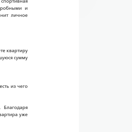
спортивная 
еробными и 
нит личное 
те квартиру 
шуюся сумму 
сть из чего 
 Благодаря 
вартира уже 