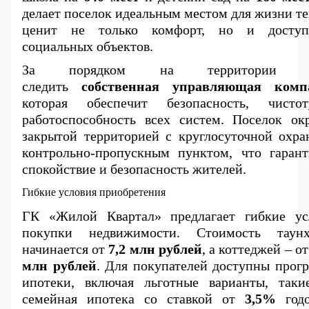
делает поселок идеальным местом для жизни тех
ценит не только комфорт, но и доступн
социальных объектов.
За порядком на территории бу
следить 
собственная управляющая комп
которая обеспечит безопасность, чисто
работоспособность всех систем. Поселок окр
закрытой территорией с круглосуточной охран
контрольно-пропускным пунктом, что гаранти
спокойствие и безопасность жителей.
Гибкие условия приобретения
ГК «Жилой Квартал» предлагает гибкие усл
покупки недвижимости. Стоимость таунха
начинается от 
7,2 млн рублей
, а коттеджей – от
млн рублей
. Для покупателей доступны прогр
ипотеки, включая льготные варианты, такие
семейная ипотека со ставкой от 
3,5%
 год