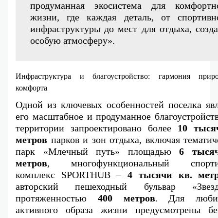
продуманная экосистема для комфортно
жизни, где каждая деталь, от спортивно
инфраструктуры до мест для отдыха, создае
особую атмосферу».
Инфраструктура и благоустройство: гармония прир
комфорта
Одной из ключевых особенностей поселка явля
его масштабное и продуманное благоустройств
территории запроектировано более
 10 тысяч
метров
 парков и зон отдыха, включая тематич
парк «Млечный путь» площадью 
6 тысяч
метров
, многофункциональный спортив
комплекс SPORTHUB – 
4 тысячи кв. мет
авторский пешеходный бульвар «Звезд
протяженностью 
400 метров
. Для любит
активного образа жизни предусмотрены бег