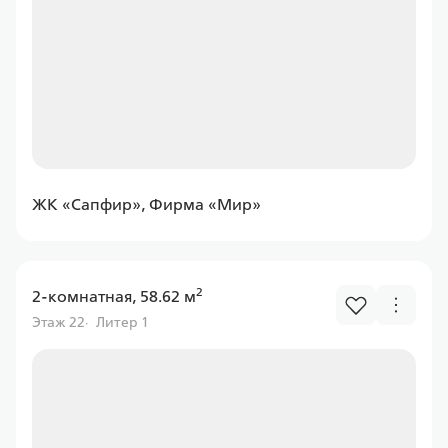
Ставка
от 6.00%
от
11 597,43 ₽/мес
Программа
Семейная
ЖК «Сапфир», Фирма «Мир»
2
2-комнатная, 58.62 м
Россельхоз банк
Этаж 22
Литер 1
Ставка
от 6.00%
от
11 597,43 ₽/мес