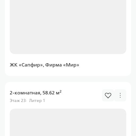
Программа
Семейная
ПСБ
ЖК «Сапфир», Фирма «Мир»
Ставка
от 6.00%
от
11 597,43 ₽/мес
2
2-комнатная, 58.62 м
Этаж 23
Литер 1
Программа
Семейная