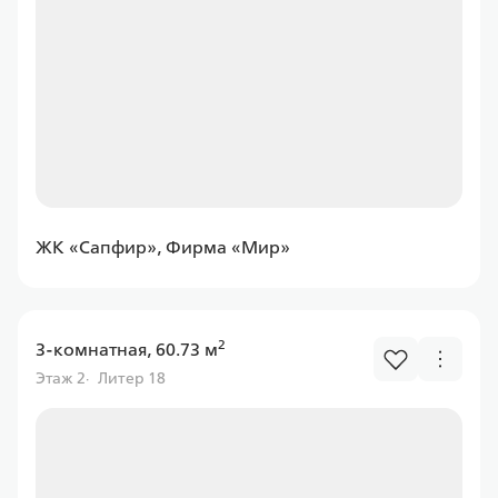
Уралсиб
Ставка
от 6.00%
от
11 597,43 ₽/мес
Программа
ЖК «Сапфир», Фирма «Мир»
Семейная
2
3-комнатная, 60.73 м
Этаж 2
Литер 18
Абсолют
Ставка
от 6.00%