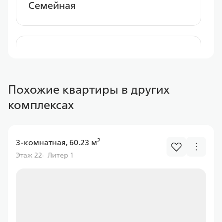
Семейная
Альфа Банк
Похожие квартиры в других
Ставка
комплексах
от 6.00%
от
11 597,43 ₽/мес
2
3-комнатная, 60.23 м
Программа
Этаж 22
Литер 1
Семейная
Газпром банк