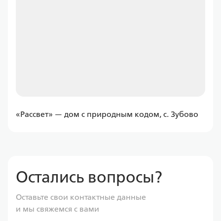
от
11 597,43 ₽/мес
Программа
Семейная
ДомРФ
«Рассвет» — дом с природным кодом, с. Зубово
Ставка
от 6.00%
от
11 597,43 ₽/мес
Остались вопросы?
Программа
Оставьте свои контактные данные
Семейная
и мы свяжемся с вами