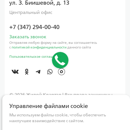
ул. З. Биишевой, д. 13
Центральный офис
+7 (347) 294-00-40
Заказать звонок
Отправляя любую форму на сайте, вы соглашаетесь
с
политикой конфиденциальности
данного сайта
Пользовательское соглашение
©️ 2026 Жилой Квартал | Все права защищены
Управление файлами cookie
Данный интернет-сайт носит исключительно информационный
характер, вся информация и представленные визуализации носят
ознакомительный характер и ни при каких условиях не являются
Мы используем файлы cookie, чтобы обеспечить
публичной офертой, определяемой положениями Статьи 437
наилучшее взаимодействие с сайтом.
Гражданского кодекса РФ. Для получения более подробной
информации следует обращаться непосредственно в адрес ГК