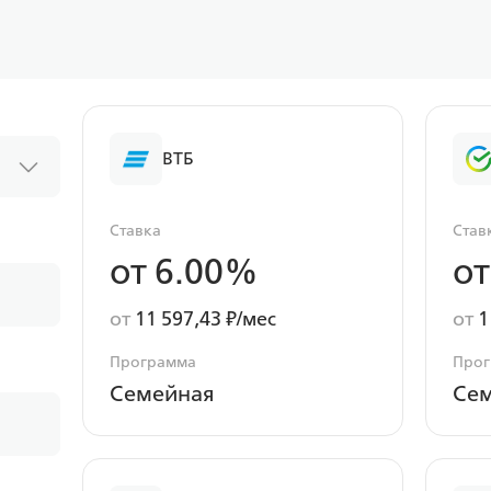
ВТБ
Ставка
Став
от 6.00%
от
от
11 597,43 ₽/мес
от
1
Программа
Про
Семейная
Се