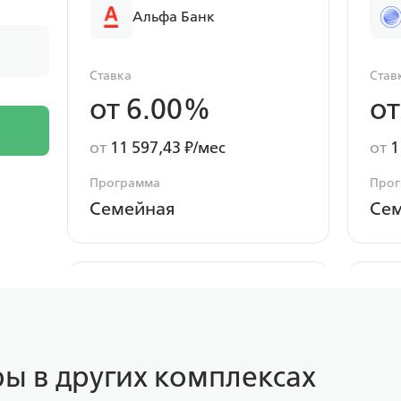
Альфа Банк
Ставка
Став
от 6.00%
от
от
11 597,43 ₽/мес
от
1
Программа
Про
Семейная
Се
Россельхоз банк
Ставка
Став
ы в других комплексах
от 6.00%
от