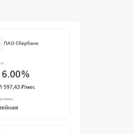
ПАО Сбербанк
ка
 6.00%
1 597,43 ₽/мес
грамма
мейная