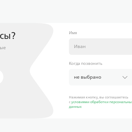
от
11 597,43 ₽/мес
от
1
Программа
Про
Семейная
Се
осы?
Имя
ные
Уралсиб
Когда позвонить
не выбрано
Ставка
Став
от 6.00%
от
Нажимая кнопку, вы соглашаетесь
с
условиями обработки персональны
от
11 597,43 ₽/мес
от
1
данных
Программа
Про
Семейная
Се