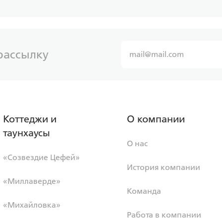
ДомРФ
рассылку
Ставка
Став
от 6.00%
от
от
11 597,43 ₽/мес
от
1
Коттеджи и
О компании
таунхаусы
Программа
Про
О нас
Семейная
Се
«Созвездие Цефей»
История компании
«Миллаверде»
Команда
«Михайловка»
Работа в компании