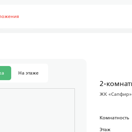
ложения
ка
На этаже
2-комнатн
ЖК «Сапфир»
Комнатность
Этаж