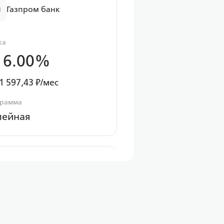
Газпром банк
ка
 6.00%
1 597,43 ₽/мес
грамма
мейная
ПСБ
ка
 6.00%