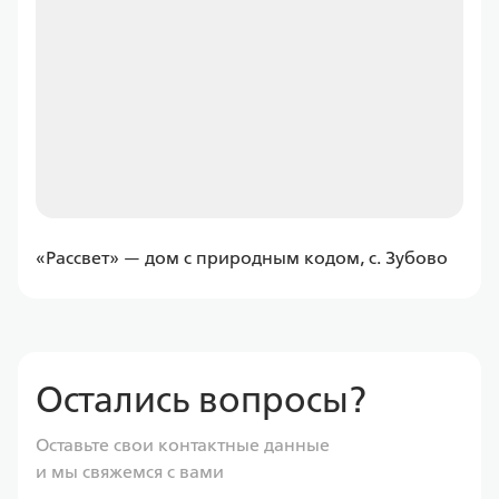
от
11 597,43 ₽/мес
Программа
Семейная
ДомРФ
«Рассвет» — дом с природным кодом, с. Зубово
Ставка
от 6.00%
от
11 597,43 ₽/мес
Остались вопросы?
Программа
Оставьте свои контактные данные
Семейная
и мы свяжемся с вами