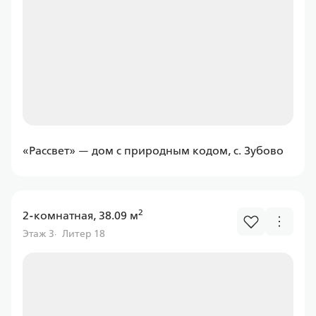
Программа
Семейная
ПСБ
«Рассвет» — дом с природным кодом, с. Зубово
Ставка
от 6.00%
от
11 597,43 ₽/мес
2
2-комнатная, 38.09 м
Этаж 3
Литер 18
Программа
Семейная