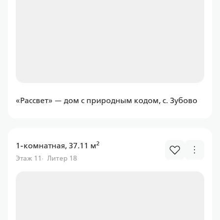
Ставка
от 6.00%
от
11 597,43 ₽/мес
Программа
Семейная
«Рассвет» — дом с природным кодом, с. Зубово
2
1-комнатная, 37.11 м
Россельхоз банк
Этаж 11
Литер 18
Ставка
от 6.00%
от
11 597,43 ₽/мес