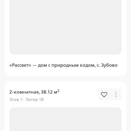
Уралсиб
Ставка
от 6.00%
от
11 597,43 ₽/мес
Программа
«Рассвет» — дом с природным кодом, с. Зубово
Семейная
2
2-комнатная, 38.12 м
Этаж 1
Литер 18
Абсолют
Ставка
от 6.00%