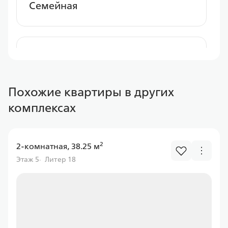
Семейная
Альфа Банк
Похожие квартиры в других
Ставка
комплексах
от 6.00%
от
11 597,43 ₽/мес
2
2-комнатная, 38.25 м
Программа
Этаж 5
Литер 18
Семейная
Газпром банк