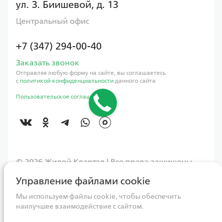
ул. З. Биишевой, д. 13
Центральный офис
+7 (347) 294-00-40
Заказать звонок
Отправляя любую форму на сайте, вы соглашаетесь
с
политикой конфиденциальности
данного сайта
Пользовательское соглашение
©️ 2026 Жилой Квартал | Все права защищены
Управление файлами cookie
Данный интернет-сайт носит исключительно информационный
характер, вся информация и представленные визуализации носят
ознакомительный характер и ни при каких условиях не являются
Мы используем файлы cookie, чтобы обеспечить
публичной офертой, определяемой положениями Статьи 437
наилучшее взаимодействие с сайтом.
Гражданского кодекса РФ. Для получения более подробной
информации следует обращаться непосредственно в адрес ГК