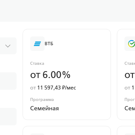
ВТБ
Ставка
Став
от 6.00%
от
от
11 597,43 ₽/мес
от
1
Программа
Про
Семейная
Се