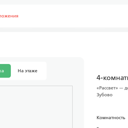
ложения
ка
На этаже
4-комнатн
«Рассвет» — д
Зубово
Комнатность