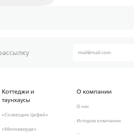
рассылку
Коттеджи и
О компании
таунхаусы
О нас
«Созвездие Цефей»
История компании
«Миллаверде»