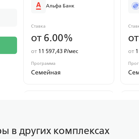
Альфа Банк
Ставка
Став
от 6.00%
от
от
11 597,43 ₽/мес
от
1
Программа
Про
Семейная
Се
Россельхоз банк
Ставка
Став
ы в других комплексах
от 6.00%
от