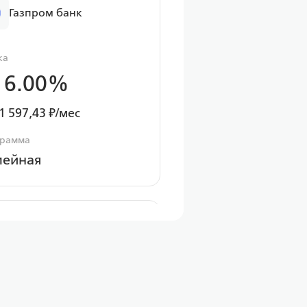
Газпром банк
ка
 6.00%
1 597,43 ₽/мес
грамма
мейная
ПСБ
ка
 6.00%