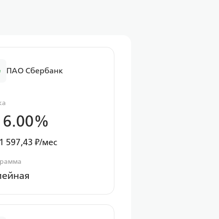
ПАО Сбербанк
ка
 6.00%
1 597,43 ₽/мес
грамма
мейная