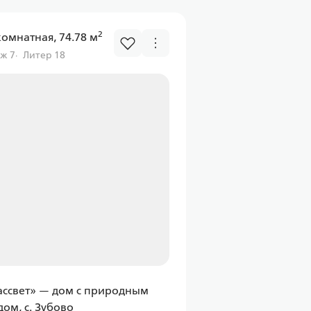
1 597,43 ₽/мес
2
комнатная, 74.78 м
грамма
ж 7
Литер 18
мейная
Абсолют
ка
 6.00%
1 597,43 ₽/мес
грамма
ассвет» — дом с природным
мейная
дом, с. Зубово