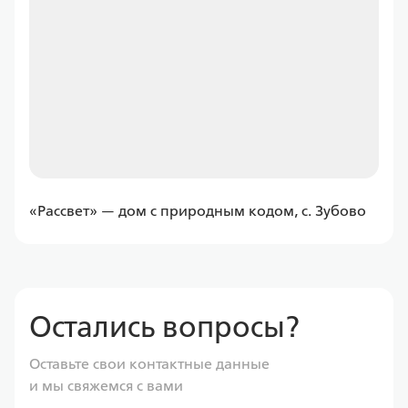
от
11 597,43 ₽/мес
Программа
Семейная
ДомРФ
«Рассвет» — дом с природным кодом, с. Зубово
Ставка
от 6.00%
от
11 597,43 ₽/мес
Остались вопросы?
Программа
Оставьте свои контактные данные
Семейная
и мы свяжемся с вами