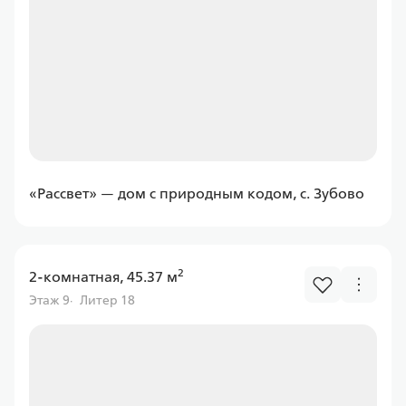
Программа
Семейная
ПСБ
«Рассвет» — дом с природным кодом, с. Зубово
Ставка
от 6.00%
от
11 597,43 ₽/мес
2
2-комнатная, 45.37 м
Этаж 9
Литер 18
Программа
Семейная