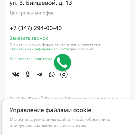
ул. З. Биишевой, д. 13
Центральный офис
+7 (347) 294-00-40
Заказать звонок
Отправляя любую форму на сайте, вы соглашаетесь
с
политикой конфиденциальности
данного сайта
Пользовательское соглашение
©️ 2026 Жилой Квартал | Все права защищены
Управление файлами cookie
Данный интернет-сайт носит исключительно информационный
характер, вся информация и представленные визуализации носят
ознакомительный характер и ни при каких условиях не являются
Мы используем файлы cookie, чтобы обеспечить
публичной офертой, определяемой положениями Статьи 437
наилучшее взаимодействие с сайтом.
Гражданского кодекса РФ. Для получения более подробной
информации следует обращаться непосредственно в адрес ГК