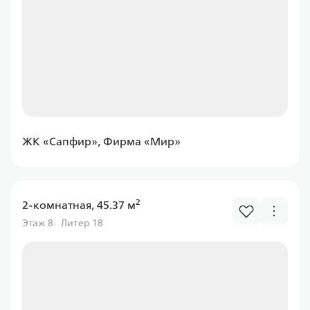
Ставка
от 6.00%
от
11 597,43 ₽/мес
Программа
Семейная
ЖК «Сапфир», Фирма «Мир»
2
2-комнатная, 45.37 м
Россельхоз банк
Этаж 8
Литер 18
Ставка
от 6.00%
от
11 597,43 ₽/мес