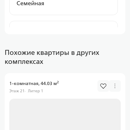
Семейная
Альфа Банк
Похожие квартиры в других
Ставка
комплексах
от 6.00%
от
11 597,43 ₽/мес
2
1-комнатная, 44.03 м
Программа
Этаж 21
Литер 1
Семейная
Газпром банк