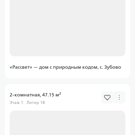
Уралсиб
Ставка
от 6.00%
от
11 597,43 ₽/мес
Программа
«Рассвет» — дом с природным кодом, с. Зубово
Семейная
2
2-комнатная, 47.15 м
Этаж 1
Литер 18
Абсолют
Ставка
от 6.00%