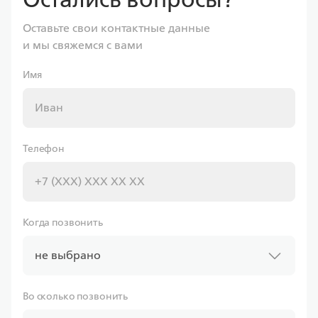
Оставьте свои контактные данные
и мы свяжемся с вами
Совкомбанк
Имя
Ставка
от 6.00%
Телефон
от
11 597,43 ₽/мес
Программа
Семейная
Когда позвонить
не выбрано
Во сколько позвонить