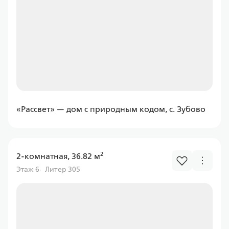
Программа
Семейная
ПСБ
«Рассвет» — дом с природным кодом, с. Зубово
Ставка
от 6.00%
от
11 597,43 ₽/мес
2
2-комнатная, 36.82 м
Этаж 6
Литер 305
Программа
Семейная