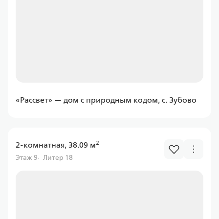
Ставка
от 6.00%
от
11 597,43 ₽/мес
Программа
Семейная
«Рассвет» — дом с природным кодом, с. Зубово
2
2-комнатная, 38.09 м
Россельхоз банк
Этаж 9
Литер 18
Ставка
от 6.00%
от
11 597,43 ₽/мес