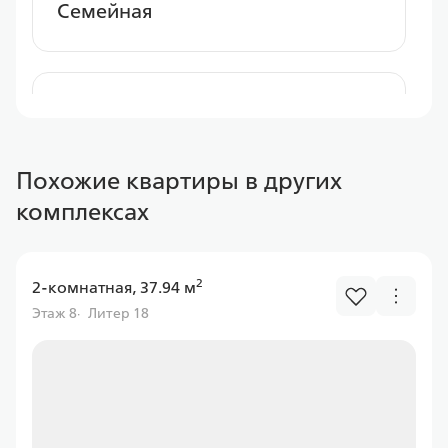
Семейная
Альфа Банк
Похожие квартиры в других
Ставка
комплексах
от 6.00%
от
11 597,43 ₽/мес
2
2-комнатная, 37.94 м
Программа
Этаж 8
Литер 18
Семейная
Газпром банк