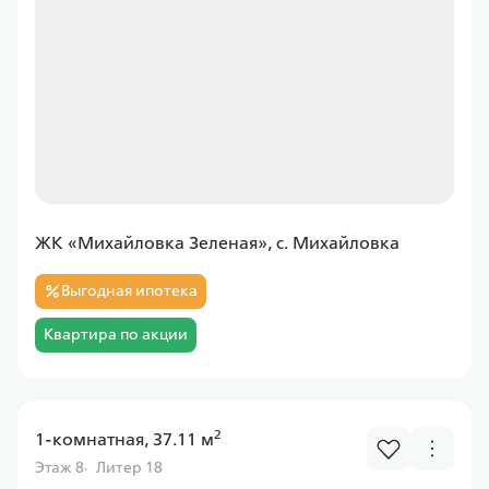
Уралсиб
Ставка
от 6.00%
от
11 597,43 ₽/мес
Программа
ЖК «Михайловка Зеленая», с. Михайловка
Семейная
Выгодная ипотека
Квартира по акции
Абсолют
2
1-комнатная, 37.11 м
Ставка
Этаж 8
Литер 18
от 6.00%