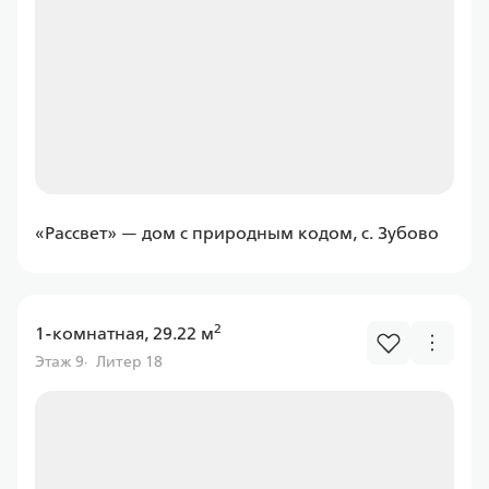
Программа
Семейная
ПСБ
«Рассвет» — дом с природным кодом, с. Зубово
Ставка
от 6.00%
от
11 597,43 ₽/мес
2
1-комнатная, 29.22 м
Этаж 9
Литер 18
Программа
Семейная