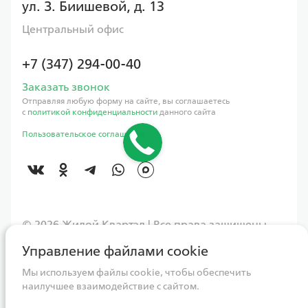
ул. З. Биишевой, д. 13
Центральный офис
+7 (347) 294-00-40
Заказать звонок
Отправляя любую форму на сайте, вы соглашаетесь
с
политикой конфиденциальности
данного сайта
Пользовательское соглашение
©️ 2026 Жилой Квартал | Все права защищены
Управление файлами cookie
Данный интернет-сайт носит исключительно информационный
характер, вся информация и представленные визуализации носят
ознакомительный характер и ни при каких условиях не являются
Мы используем файлы cookie, чтобы обеспечить
публичной офертой, определяемой положениями Статьи 437
наилучшее взаимодействие с сайтом.
Гражданского кодекса РФ. Для получения более подробной
информации следует обращаться непосредственно в адрес ГК