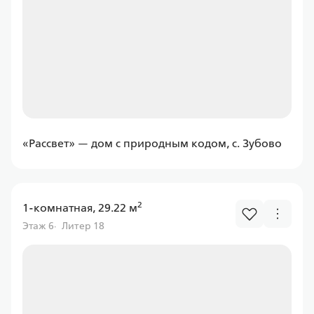
Ставка
от 6.00%
от
11 597,43 ₽/мес
Программа
Семейная
«Рассвет» — дом с природным кодом, с. Зубово
2
1-комнатная, 29.22 м
Россельхоз банк
Этаж 6
Литер 18
Ставка
от 6.00%
от
11 597,43 ₽/мес