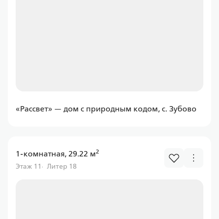
Уралсиб
Ставка
от 6.00%
от
11 597,43 ₽/мес
Программа
«Рассвет» — дом с природным кодом, с. Зубово
Семейная
2
1-комнатная, 29.22 м
Этаж 11
Литер 18
Абсолют
Ставка
от 6.00%