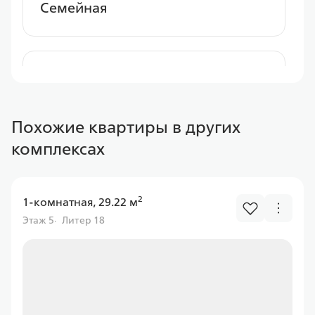
Семейная
Альфа Банк
Похожие квартиры в других
Ставка
комплексах
от 6.00%
от
11 597,43 ₽/мес
2
1-комнатная, 29.22 м
Программа
Этаж 5
Литер 18
Семейная
Газпром банк