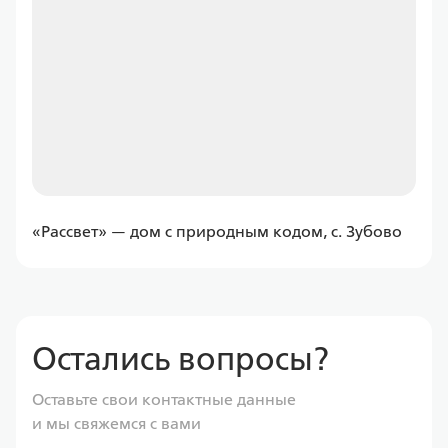
от
11 597,43 ₽/мес
Программа
Семейная
ДомРФ
«Рассвет» — дом с природным кодом, с. Зубово
Ставка
от 6.00%
от
11 597,43 ₽/мес
Остались вопросы?
Программа
Оставьте свои контактные данные
Семейная
и мы свяжемся с вами